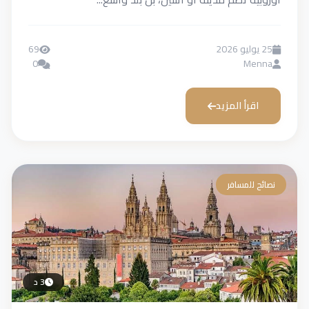
25 يوليو 2026
69
0
Menna
اقرأ المزيد
نصائح للمسافر
3 د