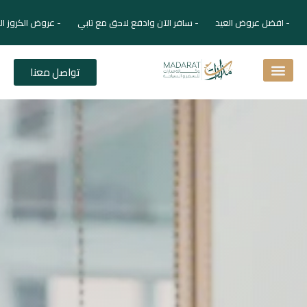
- افضل عروض العيد - سافر الآن وادفع لاحق مع تابي - عروض الكروز ال
تواصل معنا
اسئلة شائعة
دليل الفنادق
نصائح للمسافر
برنامجك السياحي
دليلك السياحي
المقالات و المجلة السياحية