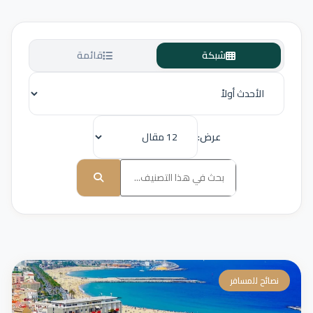
شبكة
قائمة
عرض:
نصائح للمسافر