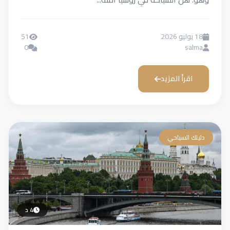
18 يوليو 2026
51
0
salma
اقرأ المزيد
دليلك السياحي
4 د