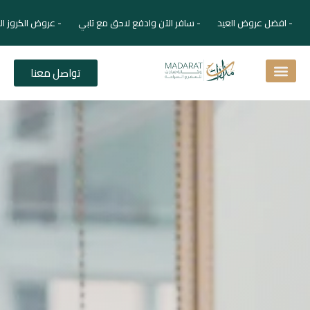
- افضل عروض العيد - سافر الآن وادفع لاحق مع تابي - عروض الكروز ال
تواصل معنا
اسئلة شائعة
دليل الفنادق
نصائح للمسافر
برنامجك السياحي
دليلك السياحي
المقالات و المجلة السياحية