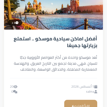
4 د
أفضل اماكن سياحية موسكو .. استمتع
بزيارتها جميعًا
تُعد موسكو واحدة من أكثر العواصم الأوروبية جذبًا
للسياح، فهي مدينة تجمع بين التاريخ العريق، والهندسة
المعمارية المذهلة، والحدائق الواسعة، والمتاحف
العالمية، ومراكز التسوق الحديثة....
5 أغسطس 2026
20
0
salma
اقرأ المزيد