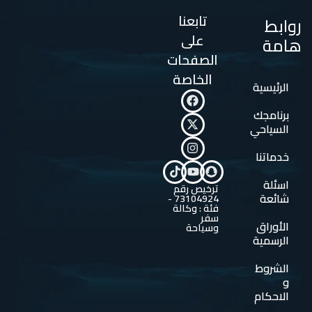
تابعنا
روابط
على
هامة
الصفحات
الخاصة
الرئيسية
برنامجك
السياحي
خدماتنا
اسئلة
ترخيص رقم
شائعة
73104924 -
فئة : وكالة
سفر
الأوراق
وسياحة
الرسمية
الشروط
و
الاحكام