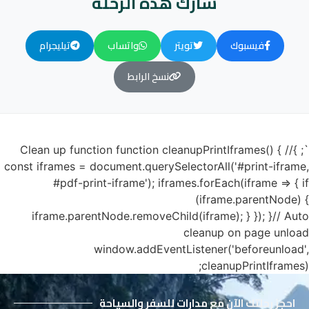
شارك هذه الرحلة
فيسبوك
تويتر
واتساب
تيليجرام
نسخ الرابط
`; }// Clean up function function cleanupPrintIframes() {
const iframes = document.querySelectorAll('#print-iframe,
#pdf-print-iframe'); iframes.forEach(iframe => { if
(iframe.parentNode) {
iframe.parentNode.removeChild(iframe); } }); }// Auto
cleanup on page unload
window.addEventListener('beforeunload',
cleanupPrintIframes);
احجز رحلتك الآن مع مدارات للسفر والسياحة