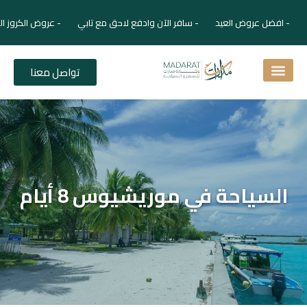
- افضل عروض العيد - سافر الآن وادفع لاحق مع تابي - عروض الكروز ال
تواصل معنا
اسئلة شائعة
دليل الفنادق
نصائح للمسافر
برنامجك السياحي
دليلك السياحي
المقالات و المجلة السياحية
السياحة في موريشيوس 8 أيام