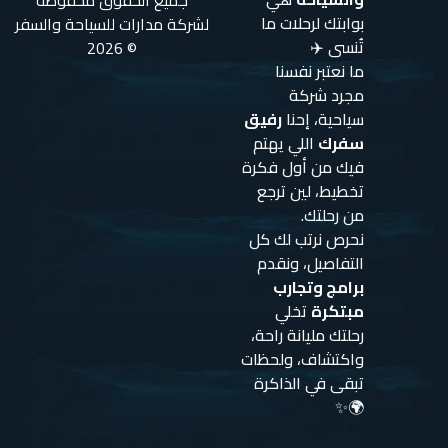
جميع الحقوق محفوظة
بوابتك لرحلات ما
لشركة مدارات للسياحة والسفر
تُنسى ✈️
© 2026
ما نعتبر نفسنا
مجرد شركة
سياحية، إحنا
رفيق
سفرك
اللي يهتم
فيك من أول فكرة
تخطيط، لين ترجع
من رحلتك.
نحرص نرتب لك كل
التفاصيل، ونقدم
برامج وتجارب
مبتكرة
تخلي
رحلتك مليانة راحة،
واكتشاف، ولحظات
تبقى في الذاكرة
🌍✨