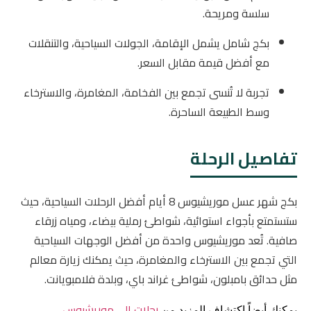
سلسة ومريحة.
بكج شامل يشمل الإقامة، الجولات السياحية، والتنقلات
مع أفضل قيمة مقابل السعر.
تجربة لا تُنسى تجمع بين الفخامة، المغامرة، والاسترخاء
وسط الطبيعة الساحرة.
تفاصيل الرحلة
بكج شهر عسل موريشيوس 8 أيام أفضل الرحلات السياحية، حيث
ستستمتع بأجواء استوائية، شواطئ رملية بيضاء، ومياه زرقاء
صافية. تُعد موريشيوس واحدة من أفضل الوجهات السياحية
التي تجمع بين الاسترخاء والمغامرة، حيث يمكنك زيارة معالم
مثل حدائق بامبلون، شواطئ غراند باي، وبلدة فلامبويانت.
رحلات إلى موريشيوس
يمكنك أيضاً اكتشاف المزيد من