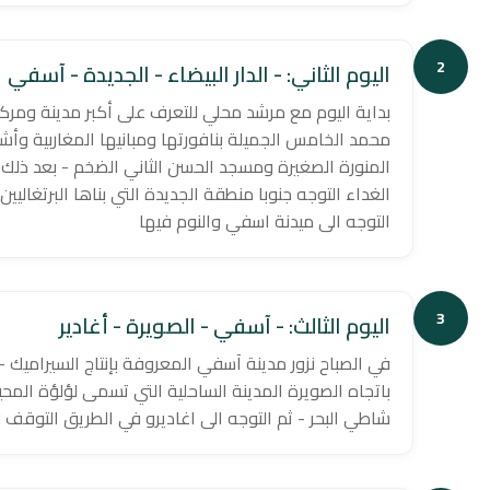
2
اليوم الثاني: - الدار البيضاء - الجديدة - آسفي
بداية اليوم مع مرشد محلي للتعرف على أكبر مدينة ومر
محمد الخامس الجميلة بنافورتها ومبانيها المغاربية وأشج
المنورة الصغيرة ومسجد الحسن الثاني الضخم - بعد ذلك 
الغداء التوجه جنوبا منطقة الجديدة التي بناها البرتغالي
التوجه الى ميدنة اسفي والنوم فيها
3
اليوم الثالث: - آسفي - الصويرة - أغادير
في الصباح نزور مدينة آسفي المعروفة بإنتاج السيراميك - 
باتجاه الصويرة المدينة الساحلية التي تسمى لؤلؤة المحي
شاطي البحر - ثم التوجه الى اغاديرو في الطريق التوقف ل