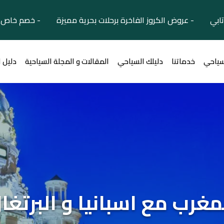
تابي - عروض الكروز الفاخرة برحلات بحرية مميزة - خصم خاص ل
سياحي
خدماتنا
دليلك السياحي
المقالات و المجلة السياحية
دليل 
مغرب مع اسبانيا و البرتغا