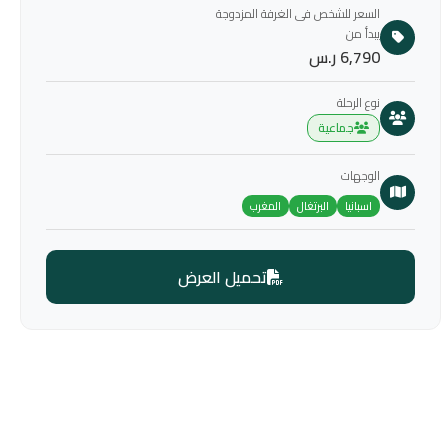
السعر للشخص فى الغرفة المزدوجة
يبدأ من
6,790 ر.س
نوع الرحلة
جماعية
الوجهات
اسبانيا
البرتغال
المغرب
تحميل العرض