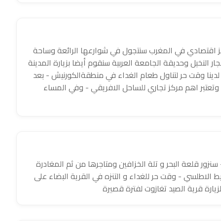
كز اقتصادي في المغرب سنتجول في شوارعها الرائعة وساحة
ار النخيل وحديقة الجامعة العربية سنقوم أيضا بزيارة المدينة
لدينا وقت حر لتناول طعام الغداء في منطقةالكورنيش - بعد
ين وتعتبر اهم مركز تجاري للساحل الافريقي - وفي المساء
سنزور قلعة البحر و تلة الخزافين ومتاجرها من ثم المغادرة
ط الاطلسي - وقت حر للغداء و التنزه في القرية البضاء على
زيارة قرية الصيد تغازوت لفترة قصيرة