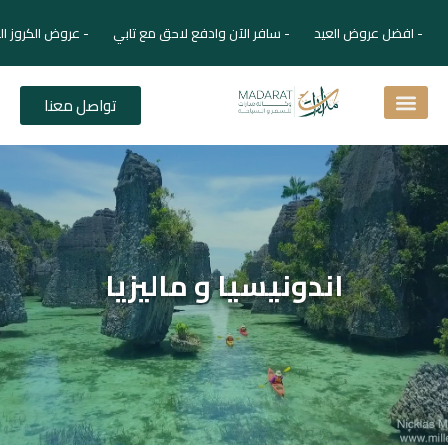
- افضل عروض العيد - سافر الآن وادفع لاحق مع تابي - عروض الكروز ال
تواصل معنا
اسئلة شائعة
دليل الفنادق
نصائح للمسافر
برنامجك السياحي
دليلك السياحي
المقالات و المجلة السياحية
اندونيسيا و ماليزيا