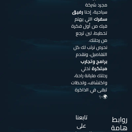
مجرد شركة
سياحية، إحنا
رفيق
سفرك
اللي يهتم
فيك من أول فكرة
تخطيط، لين ترجع
من رحلتك.
نحرص نرتب لك كل
التفاصيل، ونقدم
برامج وتجارب
مبتكرة
تخلي
رحلتك مليانة راحة،
واكتشاف، ولحظات
تبقى في الذاكرة
🌍✨
تابعنا
روابط
على
هامة