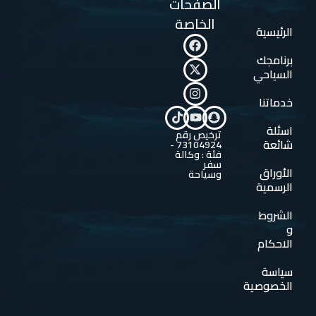
الصفحات
الخاصة
الرئيسية
برنامجك
السياحي
خدماتنا
اسئلة
ترخيص رقم
شائعة
73104924 -
فئة : وكالة
سفر
الأوراق
وسياحة
الرسمية
الشروط
و
الاحكام
سياسة
الخصوصية