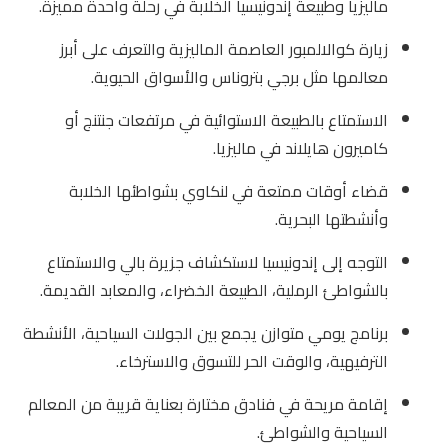
ماليزيا وطبيعة إندونيسيا الخلابة في رحلة واحدة مميزة.
زيارة كوالالمبور العاصمة الماليزية والتعرف على أبرز
معالمها مثل برجي بتروناس والأسواق الحيوية.
الاستمتاع بالطبيعة الاستوائية في مرتفعات جنتنج أو
كاميرون هايلاند في ماليزيا.
قضاء أوقات ممتعة في لنكاوي بشواطئها الخلابة
وأنشطتها البحرية.
التوجه إلى إندونيسيا لاستكشاف جزيرة بالي والاستمتاع
بالشواطئ الرملية، الطبيعة الخضراء، والمعابد القديمة.
برنامج يومي متوازن يجمع بين الجولات السياحية، الأنشطة
الترفيهية، والوقت الحر للتسوق والاسترخاء.
إقامة مريحة في فنادق مختارة بعناية قريبة من المعالم
السياحية والشواطئ.