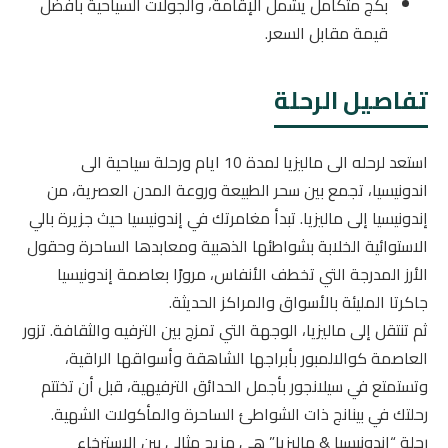
بكج متكامل يشمل الإقامة، والجولات السياحية بأفضل
قيمة مقابل السعر.
تفاصيل الرحلة
استعد لرحله الى ماليزيا لمدة 10 ايام ورحلة سياحية الى
اندونيسيا، تجمع بين سحر الطبيعة وروعة المدن العصرية، من
إندونيسيا إلى ماليزيا. تبدأ مغامرتك في إندونيسيا حيث جزيرة بالي
الاستوائية الخلابة بشواطئها الذهبية ومعابدها الساحرة وحقول
الأرز المدرجة التي تخطف الأنفاس، مرورًا بعاصمة إندونيسيا
جاكرتا المليئة بالأسواق والمراكز الحديثة.
ثم تنتقل إلى ماليزيا، الوجهة التي تمزج بين الترفيه والثقافة. تزور
العاصمة كوالالمبور بأبراجها الشاهقة وأسواقها الراقية،
وتستمتع في سيلانجور بأجمل الحدائق الترفيهية، قبل أن تختتم
رحلتك في بينانج ذات الشواطئ الساحرة والمأكولات الشهية.
رحلة “إندونيسيا & ماليزيا” هي مزيج مثالي بين الاسترخاء