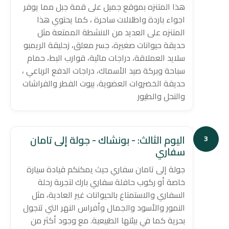
هذا المتنزه بموقع جميل على قمة جبل مما يوفر
اجواء باردة واطلالات ساحرة ، كما يحتوي هذا
المتنزه على العديد من الانشطة الممتعة مثل
حديقة حيوانات صغيرة، جسر معلق، زحليقة الريمبو
سلايد العملاقة، دراجات مائية، قوارب البط، حمام
سباحة وبركة صيد الأسماك، دراجات الدفع الرباعي ،
حديقة الخضروات العضوية، بيوت الفطر والفراشات
والنحل والطيور
اليوم الثالث: - بونشاك - جولة إلى تامان
3
سفاري
جولة إلى تامان سفاري حيث يمكنكم قيادة سيارة
خاصة أو ركوب حافلة سفاري بارك لتجربة رحلة
السفاري والاستمتاع بالحيوانات غير العادية، مثل
النمور والأسود والجمال وأفراس النهر التي تتجول
بحرية كما في بيئتها الطبيعية. مع وجود أكثر من