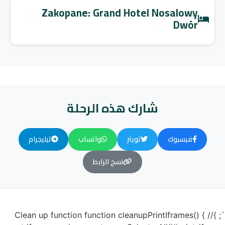
Zakopane: Grand Hotel Nosalowy
Dwór
شارك هذه الرحلة
فيسبوك
تويتر
واتساب
تيليجرام
نسخ الرابط
`; }// Clean up function function cleanupPrintIframes() {