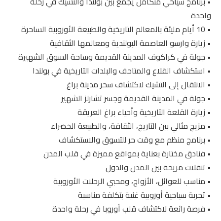
• برنامج سياحي متكامل يجمع بين بولندا والتشيك في رحلة
واحدة
• 10 أيام مليئة بالمعالم التاريخية والطبيعة الأوروبية الساحرة
• زيارة وارسو العاصمة البولندية ومعالمها الثقافية
• جولة في كراكوف المدينة القديمة وساحة السوق الشهيرة
• استكشاف القلاع والمتاحف والبلدات التاريخية في بولندا
• الانتقال إلى التشيك لاكتشاف سحر مدينة براغ
• جولة في المدينة القديمة وجسر تشارلز الشهير
• زيارة القلعة التاريخية وأحياء براغ العريقة
• مزيج مثالي بين التاريخ، الثقافة، والطبيعة الخضراء
• برنامج منظم مع وقت حر للتسوق والاستكشاف
• فنادق مختارة بعناية بمواقع مميزة في قلب المدن
• تنقلات مريحة بين المدن والدول
• مناسب للعوائل، الأزواج، ومحبي الرحلات الأوروبية
• تجربة سياحية أوروبية غنية بتكلفة مناسبة
• فرصة رائعة لاكتشاف قلب أوروبا في رحلة واحدة