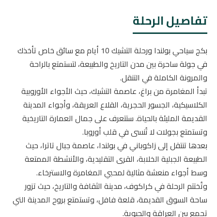
تفاصيل الرحلة
بكج سياحي بولندا ورحلة التشيك 10 أيام مع سائق خاص تأخذك
في جولة ساحرة بين مدن التاريخ والطبيعة، لتستمتع بالراحة
والمرونة الكاملة في التنقل.
تبدأ المغامرة من براغ، عاصمة التشيك، حيث الأجواء الأوروبية
الكلاسيكية، الجسور الحجرية، القلاع العريقة، وأجواء المدينة
القديمة المليئة بالحياة. ستتعرف على جمال العمارة التاريخية
وتستمتع بجولات لا تُنسى في قلب أوروبا.
بعدها تنتقل إلى زاكوباني في بولندا، عاصمة جبال تاترا، حيث
الطبيعة الجبلية الخلابة، القرى التقليدية، والأنشطة الممتعة
وسط أجواء منعشة مثالية لمحبي المغامرة والاسترخاء.
وتُختتم الرحلة في كراكوف، مدينة الثقافة والتاريخ، حيث تزور
ساحة السوق القديمة، قلعة فافل، وتستمتع بروح المدينة التي
تجمع بين العراقة والحيوية.