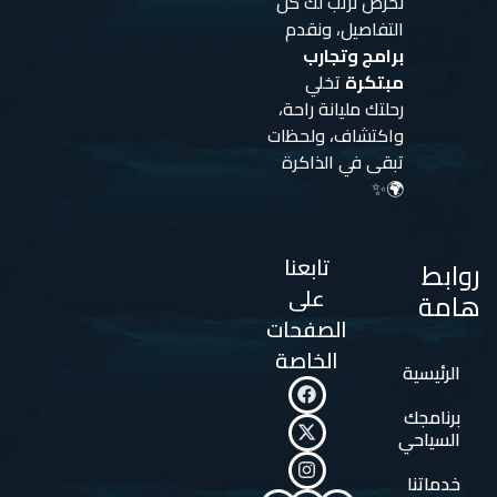
نحرص نرتب لك كل
التفاصيل، ونقدم
برامج وتجارب
مبتكرة
تخلي
رحلتك مليانة راحة،
واكتشاف، ولحظات
تبقى في الذاكرة
🌍✨
تابعنا
روابط
على
هامة
الصفحات
الخاصة
الرئيسية
برنامجك
السياحي
خدماتنا