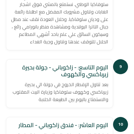
سلوفاكيا الوطني. نستمتع بالمشي فوق اشجار
الغابات وتناول مشروبك المفضل مع اطلالة رائعة
على وديان سلوفاكبا. وخلال العودة نقف عند مطل
جبال التاترا البولندية ومشاهدة منظر بانورامي رائع ،
وسيكون السائق علي علم باحد أشهي المطاعم
الحلال للتوقف عندها وتناول وجبة الغداء
اليوم التاسع: - زاكوباني - جولة بحيرة
9
زيرباكسي والكهوف
بعد تناول الإفطار الخروج في جولة الي بحيرة
زيرباكسي وكهوف سلوفاكيا وزيارة البيت المقلوب
والاستمتاع باليوم بين الطبيعة الخلابة
اليوم العاشر: - فندق زاكوباني - المطار
10