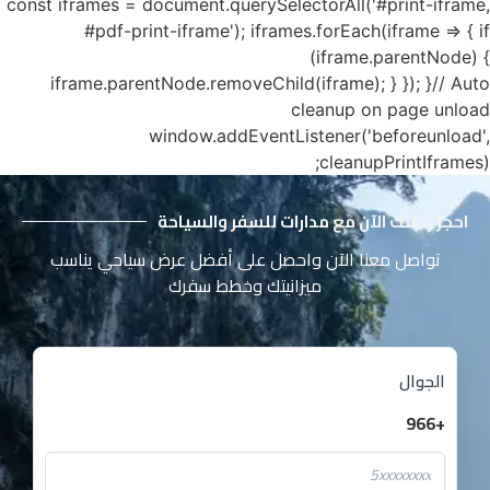
const iframes = document.querySelectorAll('#print-iframe,
#pdf-print-iframe'); iframes.forEach(iframe => { if
(iframe.parentNode) {
iframe.parentNode.removeChild(iframe); } }); }// Auto
cleanup on page unload
window.addEventListener('beforeunload',
cleanupPrintIframes);
احجز رحلتك الآن مع مدارات للسفر والسياحة
تواصل معنا الآن واحصل على أفضل عرض سياحي يناسب
ميزانيتك وخطط سفرك
الجوال
+966