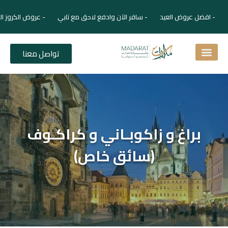
- افضل عروض العيد - سافر الآن وادفع لاحق مع تابي - عروض الكروز ال
تواصل معنا
اسئلة شائعة
دليل الفنادق
نصائح للمسافر
برنامجك السياحي
دليلك السياحي
المقالات و المجلة السياحية
براغ و زاكوبـاني و كراكـوف
(سائق خاص)