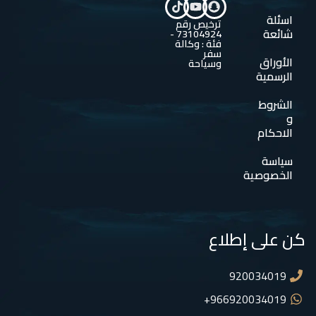
اسئلة
ترخيص رقم
شائعة
73104924 -
فئة : وكالة
سفر
الأوراق
وسياحة
الرسمية
الشروط
و
الاحكام
سياسة
الخصوصية
كن على إطلاع
920034019
966920034019+