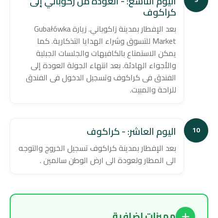
اليوم التاسع: - العودة من زكوباني إلى
كراكوف
بعد الإفطار بمدينة زاكوباني. زيارة Gubałówka
Market للتسوق وشراء الهدايا التذكارية. كما
يمكن الاستمتاع بالكافيهات والجلسات الجبلية
والأجواء الهادئة. بعد انتهاء الجولة العودة إلى
الفندق فى كراكوف وتسجيل الدخول فى الفندق
للراحة والمبيت.
اليوم العاشر: - كراكوف
10
بعد الإفطار بمدينة كراكوف تسجيل الخروج والتوجه
الى المطار ولعودة الى ارض الوطن سالمين .
مميزات اضافية