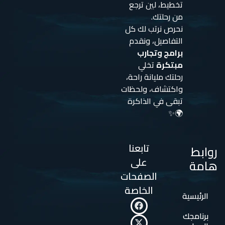
تخطيط، لين ترجع
من رحلتك.
نحرص نرتب لك كل
التفاصيل، ونقدم
برامج وتجارب
مبتكرة
تخلي
رحلتك مليانة راحة،
واكتشاف، ولحظات
تبقى في الذاكرة
🌍✨
تابعنا
روابط
على
هامة
الصفحات
الخاصة
الرئيسية
برنامجك