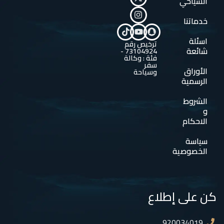
السياحي
خدماتنا
اسئلة
ترخيص رقم
شائعة
73104924 -
فئة : وكالة
سفر
الأوراق
وسياحة
الرسمية
الشروط
و
الاحكام
سياسة
الخصوصية
كن على إطلاع
920034019