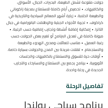
جولات متنوعة تشمل الطبيعة، البحيرات، الجبال، الأسواق،
والكافيهات. • تخصيص أيام كاملة للاستمتاع بمدينة زاكوباني
والطبيعة الخلابة. • زيارة أشهر المعالم السياحية والتاريخية في
كراكوف. • تجربة الأجواء الجبلية والإطلالات البانورامية في جبال
التاترا. • إمكانية إضافة أنشطة وتجارب إضافية حسب الرغبة. •
مرونة كاملة في تعديل البرنامج أو تغيير بعض الجولات حسب
رغبة العميل. • مناسب للعائلات ومحبي الهدوء والطبيعة
والاستجمام. • تنقلات مريحة بين المدن والجولات بسيارة خاصة.
• أوقات حرة للتسوق والاستمتاع بالكافيهات والجلسات
الأوروبية. • برنامج يجمع بين الاستمتاع والاسترخاء والتجارب
الجديدة في رحلة واحدة.
تفاصيل الرحلة
برنامج سياحى بولندا