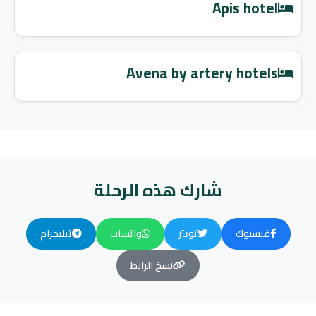
Apis hotel
Avena by artery hotels
شارك هذه الرحلة
فيسبوك
تويتر
واتساب
تيليجرام
نسخ الرابط