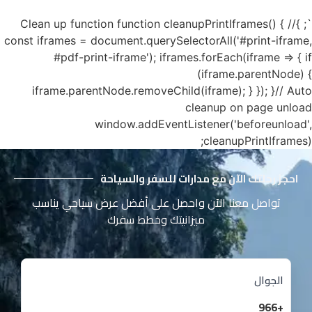
`; }// Clean up function function cleanupPrintIframes() {
const iframes = document.querySelectorAll('#print-iframe,
#pdf-print-iframe'); iframes.forEach(iframe => { if
(iframe.parentNode) {
iframe.parentNode.removeChild(iframe); } }); }// Auto
cleanup on page unload
window.addEventListener('beforeunload',
cleanupPrintIframes);
احجز رحلتك الآن مع مدارات للسفر والسياحة
تواصل معنا الآن واحصل على أفضل عرض سياحي يناسب
ميزانيتك وخطط سفرك
الجوال
+966