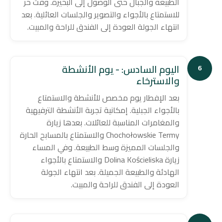
الطبيعة والجبال حتى الوصول إلى البحيرة. وقت حر
للاستمتاع بالأجواء والتصوير والجلسات العائلية. بعد
انتهاء الجولة العودة إلى الفندق للراحة والمبيت.
اليوم السادس: - يوم الأنشطة
6
والاسترخاء
بعد الإفطار يوم مخصص للأنشطة والاستمتاع
بالأجواء الجبلية. إمكانية تجربة الأنشطة الترفيهية
والمغامرات المناسبة للعائلات. بعدها زيارة
Chochołowskie Termy والاستمتاع بالمسابح الحارة
والجلسات المميزة وسط الطبيعة. وفي المساء
زيارة Dolina Kościeliska والاستمتاع بالأجواء
الهادئة والطبيعة الجميلة. بعد انتهاء الجولة
العودة إلى الفندق للراحة والمبيت.