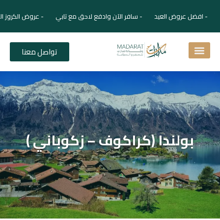
- افضل عروض العيد - سافر الآن وادفع لاحق مع تابي - عروض الكروز ال
تواصل معنا
اسئلة شائعة
دليل الفنادق
نصائح للمسافر
برنامجك السياحي
دليلك السياحي
المقالات و المجلة السياحية
بولندا (كراكوف – زكوباني )