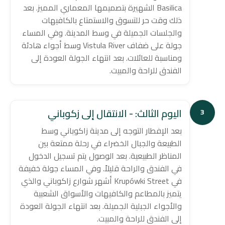
Basilica الشهيرة بتصميمها المعماري المميز. بعد
ذلك وقت حر للتسوق والاستمتاع بالكافيهات
والجلسات الجميلة في وسط المدينة. وفي المساء
جولة على ضفاف Vistula River وسط أجواء هادئة
ومناسبة للعائلات. بعد انتهاء الجولة العودة إلى
الفندق للراحة والمبيت.
اليوم الثالث: - الانتقال إلى زكوباني
3
بعد الإفطار التوجه إلى مدينة زاكوباني وسط
الطبيعة والجبال الخضراء في رحلة ممتعة بين
المناظر الطبيعية. بعد الوصول يتم تسجيل الدخول
في الفندق والراحة قليلاً. وفي المساء جولة خفيفة
في Krupówki Street أشهر شوارع زاكوباني والذي
يتميز بالمطاعم والكافيهات والأسواق الشعبية
والأجواء الجبلية الجميلة. بعد انتهاء الجولة العودة
إلى الفندق للراحة والمبيت.