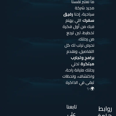
ما نعتبر نفسنا
مجرد شركة
سياحية، إحنا
رفيق
سفرك
اللي يهتم
فيك من أول فكرة
تخطيط، لين ترجع
من رحلتك.
نحرص نرتب لك كل
التفاصيل، ونقدم
برامج وتجارب
مبتكرة
تخلي
رحلتك مليانة راحة،
واكتشاف، ولحظات
تبقى في الذاكرة
🌍✨
تابعنا
روابط
على
هامة