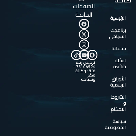
الصفحات
الخاصة
الرئيسية
برنامجك
السياحي
خدماتنا
اسئلة
ترخيص رقم
شائعة
73104924 -
فئة : وكالة
سفر
الأوراق
وسياحة
الرسمية
الشروط
و
الاحكام
سياسة
الخصوصية