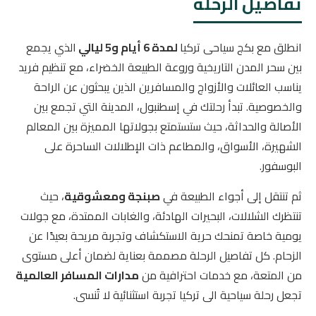
تفاصيل الرحلة
انطلق مع بكج سياحى تركيا
لمدة 6 أيام و5 ليالي
الذي يجمع
بين سحر المدن التاريخية وروعة الطبيعة الخضراء، مع تنظيم فريد
يناسب العائلات والأزواج والمسافرين الذين يبحثون عن الراحة
والخصوصية. تبدأ رحلتك في إسطنبول، المدينة التي تجمع بين
الأصالة والحداثة، حيث ستستمتع بجولاتها المميزة بين المعالم
الشهيرة، الأسواق، والمطاعم ذات الإطلالات الساحرة على
البوسفور.
ثم تنتقل إلى أجواء الطبيعة في
صبنجة ومعشوقية
، حيث
تنتظرك الشلالات، البحيرات الهادئة، والغابات الممتدة، مع جولات
يومية خاصة تمنحك حرية الاستكشاف وتجربة مريحة بعيدًا عن
الزحام. كل تفاصيل الرحلة مصممة بعناية لضمان أعلى مستوى
من المتعة، مع خدمات احترافية من
مدارات المسافر العالمية
تجعل رحلة سياحية الى تركيا تجربة استثنائية لا تُنسى.