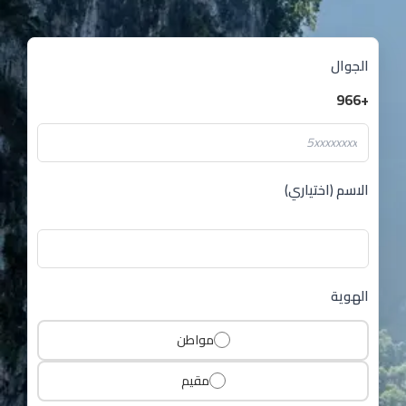
الجوال
+966
الاسم (اختياري)
الهوية
مواطن
مقيم