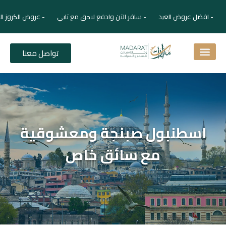
- افضل عروض العيد - سافر الآن وادفع لاحق مع تابي - عروض الكروز ال
تواصل معنا
اسئلة شائعة
دليل الفنادق
نصائح للمسافر
برنامجك السياحي
دليلك السياحي
المقالات و المجلة السياحية
اسطنبول صبنجة ومعشوقية
مع سائق خاص