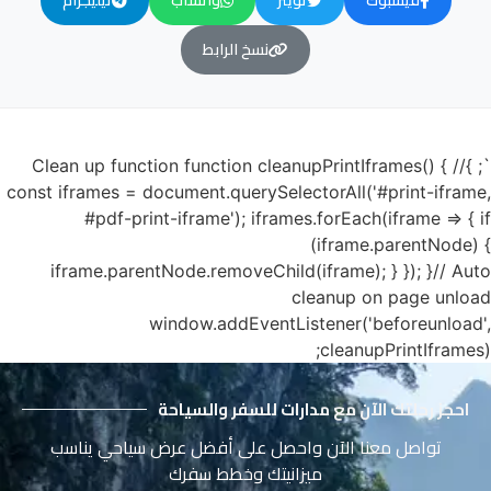
فيسبوك
تويتر
واتساب
تيليجرام
نسخ الرابط
`; }// Clean up function function cleanupPrintIframes() {
const iframes = document.querySelectorAll('#print-iframe,
#pdf-print-iframe'); iframes.forEach(iframe => { if
(iframe.parentNode) {
iframe.parentNode.removeChild(iframe); } }); }// Auto
cleanup on page unload
window.addEventListener('beforeunload',
cleanupPrintIframes);
احجز رحلتك الآن مع مدارات للسفر والسياحة
تواصل معنا الآن واحصل على أفضل عرض سياحي يناسب
ميزانيتك وخطط سفرك