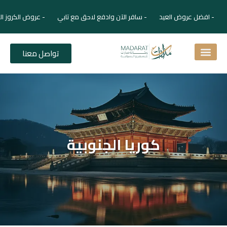
- افضل عروض العيد - سافر الآن وادفع لاحق مع تابي - عروض الكروز ال
تواصل معنا
اسئلة شائعة
دليل الفنادق
نصائح للمسافر
برنامجك السياحي
دليلك السياحي
المقالات و المجلة السياحية
كوريا الجنوبية