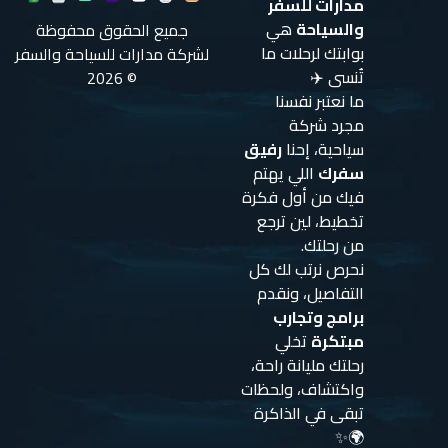
مدارات للسفر
والسياحة
هي
جميع الحقوق محفوظة
بوابتك لرحلات ما
لشركة مدارات للسياحة والسفر
تُنسى ✈️
© 2026
ما نعتبر نفسنا
مجرد شركة
سياحية، إحنا
رفيق
سفرك
اللي يهتم
فيك من أول فكرة
تخطيط، لين ترجع
من رحلتك.
نحرص نرتب لك كل
التفاصيل، ونقدم
برامج وتجارب
مبتكرة
تخلي
رحلتك مليانة راحة،
واكتشاف، ولحظات
تبقى في الذاكرة
🌍✨