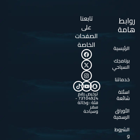
تابعنا
روابط
على
هامة
الصفحات
الخاصة
الرئيسية
برنامجك
السياحي
خدماتنا
اسئلة
ترخيص رقم
شائعة
73104924 -
فئة : وكالة
سفر
الأوراق
وسياحة
الرسمية
الشروط
و