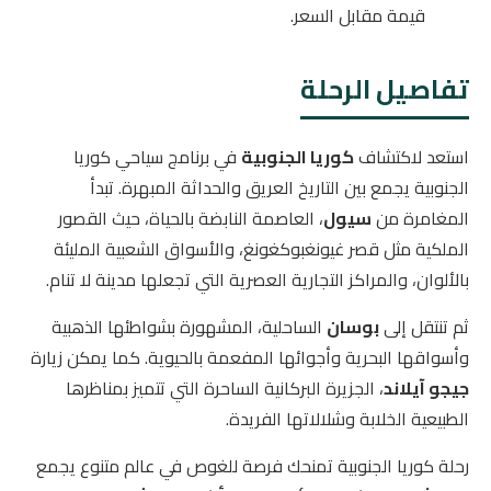
قيمة مقابل السعر.
تفاصيل الرحلة
استعد لاكتشاف
كوريا الجنوبية
في برنامج سياحي كوريا
الجنوبية يجمع بين التاريخ العريق والحداثة المبهرة. تبدأ
المغامرة من
سيول
، العاصمة النابضة بالحياة، حيث القصور
الملكية مثل قصر غيونغبوكغونغ، والأسواق الشعبية المليئة
بالألوان، والمراكز التجارية العصرية التي تجعلها مدينة لا تنام.
ثم تنتقل إلى
بوسان
الساحلية، المشهورة بشواطئها الذهبية
وأسواقها البحرية وأجوائها المفعمة بالحيوية. كما يمكن زيارة
جيجو آيلاند
، الجزيرة البركانية الساحرة التي تتميز بمناظرها
الطبيعية الخلابة وشلالاتها الفريدة.
رحلة كوريا الجنوبية تمنحك فرصة للغوص في عالم متنوع يجمع