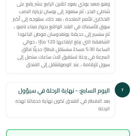
وهو معبد بوذي يعود للقرن الرابع عشر يقع على
شاطئ البحر ، ثم سنعود إلى بوسان لزيارة النصب
التذكاري للأمم المتحدة ، بعد ذلك، سنتوجه إلى أكبر
سوق للأسماك في البلاد الواقع بجوار ميناء نامبو ،
ثم سنسير إلى حديقة يونغدوسان موطن الباغودا
الشاهقة التي يبلغ ارتفاعها 120 مترًا ، حوالي
الساعة 5:30 مساءً سنستقل قطارًا حديثًا فائق
السرعة في رحلة تستغرق ثلاث ساعات سنصل إلى
سيول للإقامة ، عند الوصولننتقل إلى الفندق
اليوم السابع: - نهاية الرحلة في سيؤول
7
بعد الافطار في الفندق تكون نهاية خدماتنا لهذه
الرحلة