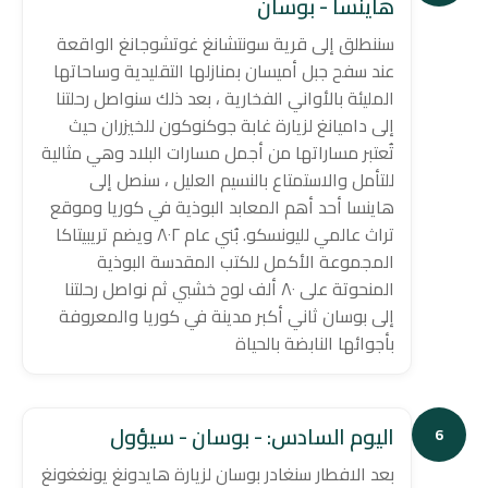
هاينسا - بوسان
سننطلق إلى قرية سونتشانغ غوتشوجانغ الواقعة
عند سفح جبل أميسان بمنازلها التقليدية وساحاتها
المليئة بالأواني الفخارية ، بعد ذلك سنواصل رحلتنا
إلى داميانغ لزيارة غابة جوكنوكون للخيزران حيث
تُعتبر مساراتها من أجمل مسارات البلاد وهي مثالية
للتأمل والاستمتاع بالنسيم العليل ، سنصل إلى
هاينسا أحد أهم المعابد البوذية في كوريا وموقع
تراث عالمي لليونسكو. بُني عام ٨٠٢ ويضم تريبيتاكا
المجموعة الأكمل للكتب المقدسة البوذية
المنحوتة على ٨٠ ألف لوح خشبي ثم نواصل رحلتنا
إلى بوسان ثاني أكبر مدينة في كوريا والمعروفة
بأجوائها النابضة بالحياة
اليوم السادس: - بوسان - سيؤول
6
بعد الافطار سنغادر بوسان لزيارة هايدونغ يونغغونغ