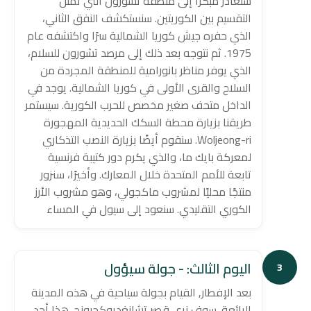
سنغادر مبكرًا إلى منطقة تشورون التي تمثل
التقسيم بين الكوريتين. سنستكشف النفق الثاني،
الذي حفره جيش كوريا الشمالية سرًا واكتشفه عام
1975. ثم نتوجه بعد ذلك إلى مرصد تشورون للسلام،
الذي يوفر مناظر بانورامية للمنطقة المجردة من
السلاح والقرى الأولى في كوريا الشمالية. يوجد في
الداخل متحف صغير مخصص للحرب الكورية. سيستمر
طريقنا بزيارة محطة السكك الحديدية المهجورة
Woljeong-ri. سنقوم أيضًا بزيارة النصب التذكاري
لمعركة بايك ما، والذي يكرم دور كتيبة فرنسية
تابعة للأمم المتحدة خلال المعارك. وأخيرًا، سنزور
منتجًا محليًا لمشروب ماكجولي، وهو مشروب الأرز
الكوري التقليدي. سنعود إلى سيول في المساء
اليوم الثالث: - جولة سيؤول
3
بعد الإفطار, القيام بجولة سياحية في هذه المدينة
الرائعة. سوف نرى قصر تشانغديوكجيونج. هذا أحد