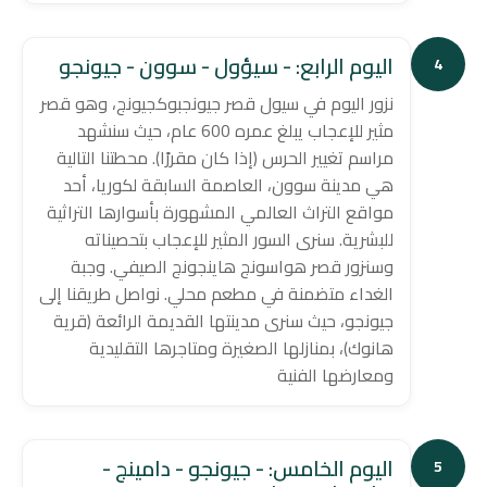
اليوم الرابع: - سيؤول - سوون - جيونجو
4
نزور اليوم في سيول قصر جيونجبوكجيونج، وهو قصر
مثير للإعجاب يبلغ عمره 600 عام، حيث سنشهد
مراسم تغيير الحرس (إذا كان مقررًا). محطتنا التالية
هي مدينة سوون، العاصمة السابقة لكوريا، أحد
مواقع التراث العالمي المشهورة بأسوارها التراثية
للبشرية. سنرى السور المثير للإعجاب بتحصيناته
وسنزور قصر هواسونج هاينجونج الصيفي. وجبة
الغداء متضمنة في مطعم محلي. نواصل طريقنا إلى
جيونجو، حيث سنرى مدينتها القديمة الرائعة (قرية
هانوك)، بمنازلها الصغيرة ومتاجرها التقليدية
ومعارضها الفنية
اليوم الخامس: - جيونجو - دامينج -
5