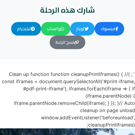
شارك هذه الرحلة
فيسبوك
تويتر
واتساب
تيليجرام
نسخ الرابط
`; }// Clean up function function cleanupPrintIframes() {
const iframes = document.querySelectorAll('#print-iframe,
#pdf-print-iframe'); iframes.forEach(iframe => { if
(iframe.parentNode) {
iframe.parentNode.removeChild(iframe); } }); }// Auto
cleanup on page unload
window.addEventListener('beforeunload',
cleanupPrintIframes);