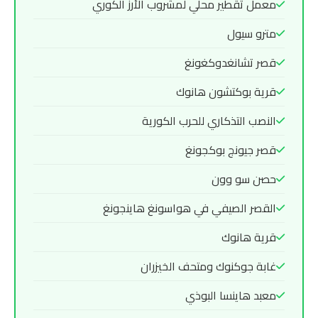
معمل تقطير محلي لمشروب الأرز الكوري
مترو سيول
قصر تشانغدوكغونغ
قرية بوكتشون هانوك
النصب التذكاري للحرب الكورية
قصر جيونج بوكجونغ
حصن سو وون
القصر الصيفي في هواسونغ هاينجونغ
قرية هانوك
غابة جوكنوك ومتحف الخيزران
معبد هاينسا البوذي