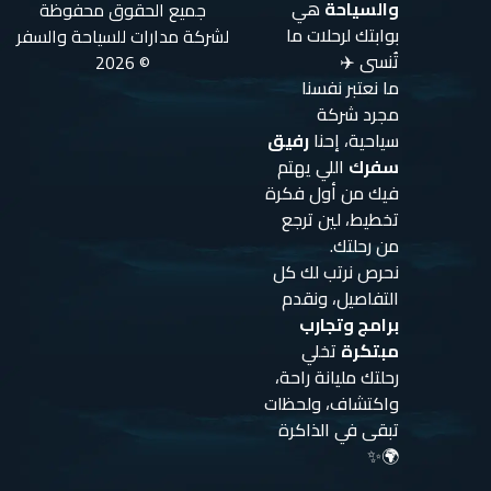
والسياحة
هي
جميع الحقوق محفوظة
بوابتك لرحلات ما
لشركة مدارات للسياحة والسفر
تُنسى ✈️
© 2026
ما نعتبر نفسنا
مجرد شركة
سياحية، إحنا
رفيق
سفرك
اللي يهتم
فيك من أول فكرة
تخطيط، لين ترجع
من رحلتك.
نحرص نرتب لك كل
التفاصيل، ونقدم
برامج وتجارب
مبتكرة
تخلي
رحلتك مليانة راحة،
واكتشاف، ولحظات
تبقى في الذاكرة
🌍✨