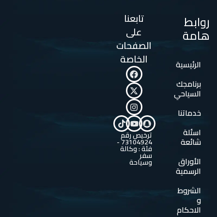
تابعنا
روابط
على
هامة
الصفحات
الخاصة
الرئيسية
برنامجك
السياحي
خدماتنا
اسئلة
ترخيص رقم
شائعة
73104924 -
فئة : وكالة
سفر
الأوراق
وسياحة
الرسمية
الشروط
و
الاحكام