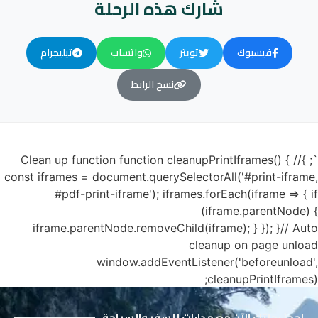
شارك هذه الرحلة
فيسبوك
تويتر
واتساب
تيليجرام
نسخ الرابط
`; }// Clean up function function cleanupPrintIframes() {
const iframes = document.querySelectorAll('#print-iframe,
#pdf-print-iframe'); iframes.forEach(iframe => { if
(iframe.parentNode) {
iframe.parentNode.removeChild(iframe); } }); }// Auto
cleanup on page unload
window.addEventListener('beforeunload',
cleanupPrintIframes);
احجز رحلتك الآن مع مدارات للسفر والسياحة