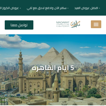
- افضل عروض العيد - سافر الآن وادفع لاحق مع تابي - عروض الكروز ال
تواصل معنا
اسئلة شائعة
دليل الفنادق
نصائح للمسافر
برنامجك السياحي
دليلك السياحي
المقالات و المجلة السياحية
5 ايام القاهره