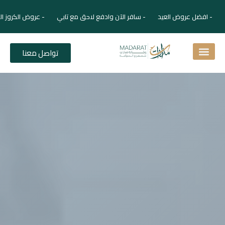
- افضل عروض العيد - سافر الآن وادفع لاحق مع تابي - عروض الكروز ال
تواصل معنا
اسئلة شائعة
دليل الفنادق
نصائح للمسافر
برنامجك السياحي
دليلك السياحي
المقالات و المجلة السياحية