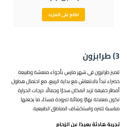
اطلع على المزيد
3)
طرابزون
تتميز طرابزون في شهر مارس بأجواء منعشة وطبيعة
خضراء تبدأ بالانتعاش مع بداية الربيع، مع احتمال هطول
أمطار خفيفة تزيد المكان سحرًا وجمالًا. درجات الحرارة
تكون معتدلة نهارًا ومائلة للبرودة مساءً، ما يجعلها
مناسبة للتنزه واستكشاف المناطق الطبيعية.
تجربة هادئة بعيدًا عن الزحام