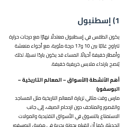
1)
إسطنبول
يكون الطقس في إسطنبول معتدلًا نهارًا مع درجات حرارة
تتراوح غالبًا بين 10 و17 درجة مئوية، مع أجواء منعشة
وأمطار خفيفة أحيانًا. المساء قد يكون باردًا نسبيًا، لذلك
يُنصح بارتداء ملابس خريفية خفيفة.
أهم الأنشطة (الأسواق – المعالم التاريخية –
البوسفور)
مارس وقت مثالي لزيارة المعالم التاريخية مثل المساجد
والقصور والمتاحف دون ازدحام الصيف، إلى جانب
الاستمتاع بالتسوق في الأسواق التقليدية والمولات
الحديثة. كما أن القيام بجولة بحرية في مضيق البوسفور