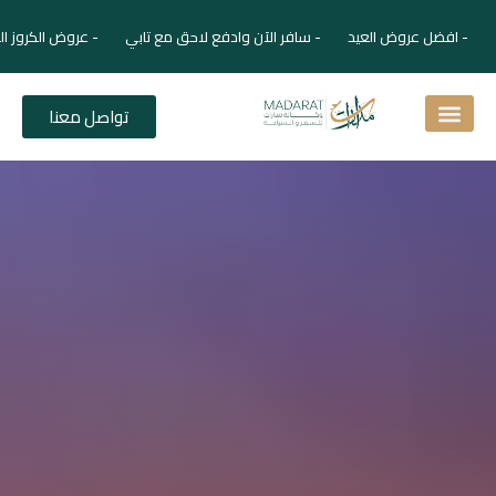
- افضل عروض العيد - سافر الآن وادفع لاحق مع تابي - عروض الكروز ال
تواصل معنا
اسئلة شائعة
دليل الفنادق
نصائح للمسافر
برنامجك السياحي
دليلك السياحي
المقالات و المجلة السياحية