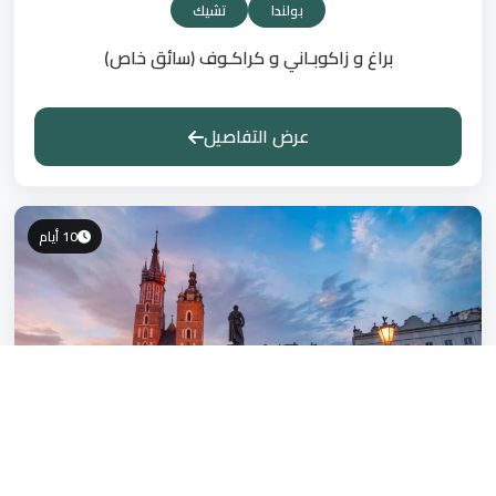
بولندا
تشيك
براغ و زاكوبـاني و كراكـوف (سائق خاص)
عرض التفاصيل
10 أيام
5,489 ريال
بولندا