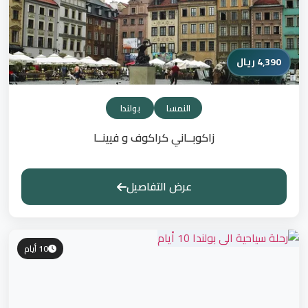
4,390 ريال
النمسا
بولندا
زاكوبــاني كراكوف و فيينــا
عرض التفاصيل
10 أيام