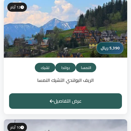
12 أيام
5,390 ريال
النمسا
بولندا
تشيك
الريف البولندي التشيك النمسا
عرض التفاصيل
10 أيام