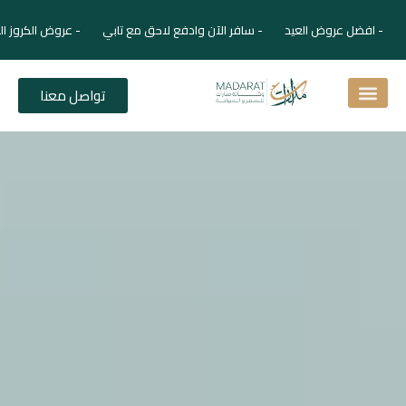
- افضل عروض العيد - سافر الآن وادفع لاحق مع تابي - عروض الكروز ال
تواصل معنا
اسئلة شائعة
دليل الفنادق
نصائح للمسافر
برنامجك السياحي
دليلك السياحي
المقالات و المجلة السياحية