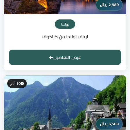
2,989 ريال
بولندا
ارياف بولندا من كراكوف
عرض التفاصيل
10 أيام
6,589 ريال