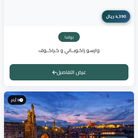
4,390 ريال
بولندا
وارسـو زاكـوبــاني و كـراكــوف
عرض التفاصيل
8 أيام