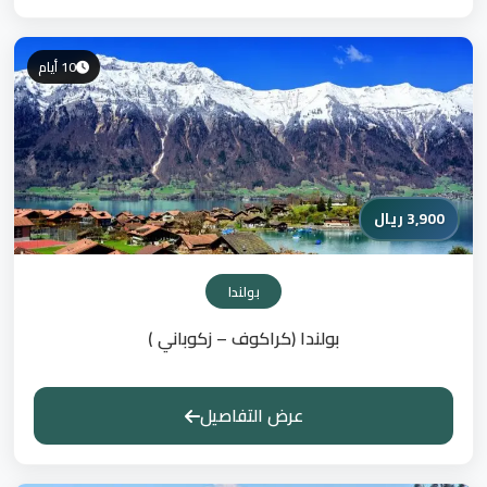
10 أيام
3,900 ريال
بولندا
بولندا (كراكوف – زكوباني )
عرض التفاصيل