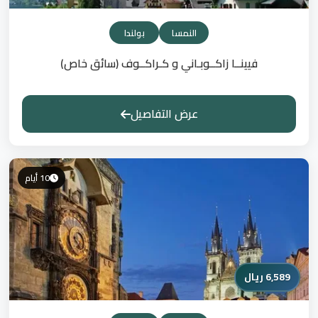
النمسا
بولندا
فيينــا زاكــوبـاني و كـراكــوف (سائق خاص)
عرض التفاصيل
10 أيام
6,589 ريال