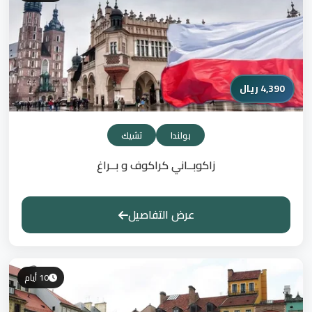
4,390 ريال
بولندا
تشيك
زاكوبــاني كراكوف و بــراغ
عرض التفاصيل
10 أيام