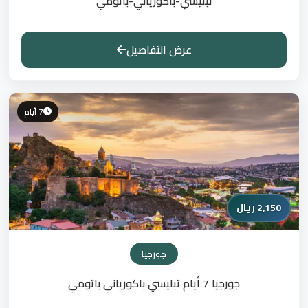
تبليسي-باكورياني-باتومي
عرض التفاصيل
7 أيام
2,150 ريال
جورجيا
جورجيا 7 أيام تبليسي باكورياني باتومي