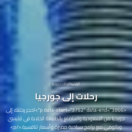
الرئيسية
الرحلات
جورجيا
رحلات إلى جورجيا
<p data-start="3752" data-end="3866">احجز رحلتك إلى
جورجيا من السعودية واستمتع بالطبيعة الخلابة في تبليسي
وباتومي مع برامج سياحية مميزة وأسعار تنافسية.</p>