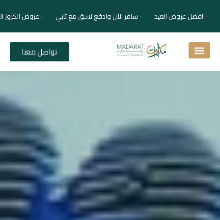
- افضل عروض العيد - سافر الآن وادفع لاحق مع تابي - عروض الكروز ال
تواصل معنا
اسئلة شائعة
دليل الفنادق
نصائح للمسافر
برنامجك السياحي
دليلك السياحي
المقالات و المجلة السياحية