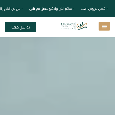
- افضل عروض العيد - سافر الآن وادفع لاحق مع تابي - عروض الكروز ال
تواصل معنا
اسئلة شائعة
دليل الفنادق
نصائح للمسافر
برنامجك السياحي
دليلك السياحي
المقالات و المجلة السياحية