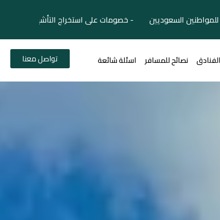
لمواطنين السعوديين - خصومات على استخراج التأشيرات السياح
تواصل معنا
الفنادق
نصائح للمسافر
اسئلة شائعة