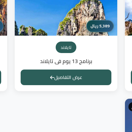
5,389 ريال
تايلاند
برنامج 13 يوم فى تايلاند
عرض التفاصيل