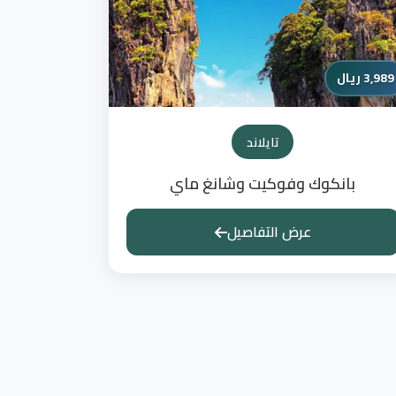
3,989 ريال
تايلاند
بانكوك وفوكيت وشانغ ماي
عرض التفاصيل