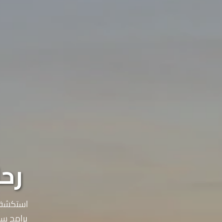
رح
استكشف 
برامج سي