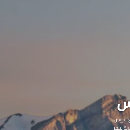
س
ع عروض
ربة سفر