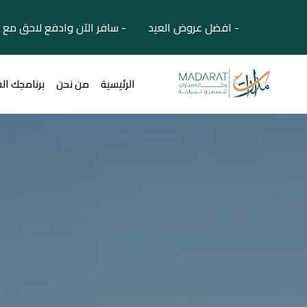
- افضل عروض العيد - سافر الآن وادفع لاحق مع 
الرئيسية
من نحن
برنامجك ال