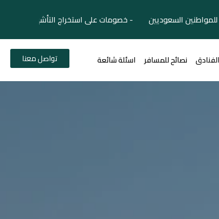
لمواطنين السعوديين - خصومات على استخراج التأشيرات السياح
تواصل معنا
الفنادق
نصائح للمسافر
اسئلة شائعة